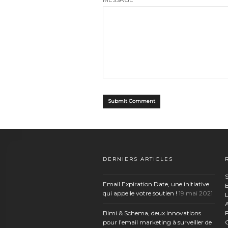
DERNIERS ARTICLES
S
Email Expiration Date, une initiative
E
qui appelle votre soutien !
19 mai 2021
A
Bimi & Schema, deux innovations
pour l’email marketing à surveiller de