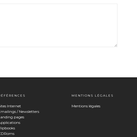
RÉFÉRENCES
MENTIONS LÉGALES
ites Internet
Mentions légales
mailings / Newsletters
Landing pages
pplications
Flipbooks
CDRoms