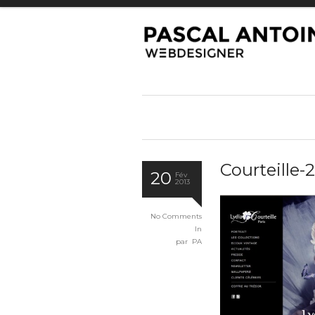
Courteille-2
20
Fév
2013
No Comments
In
par PA