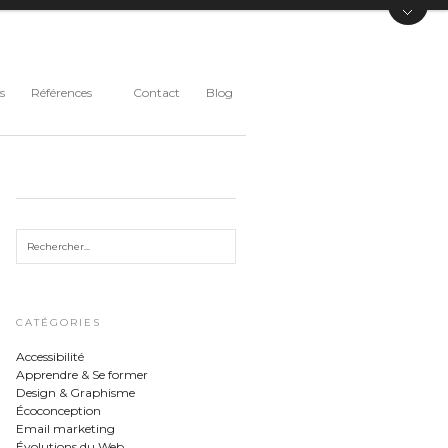
s
Références
Contact
Blog
CATÉGORIES
Accessibilité
Apprendre & Se former
Design & Graphisme
Écoconception
Email marketing
Évolutions du Web