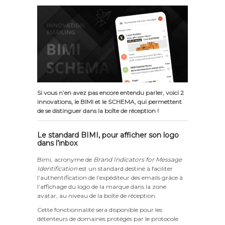
Si vous n’en avez pas encore entendu parler, voici 2
innovations, le BIMI et le SCHEMA, qui permettent
de se distinguer dans la boîte de réception !
Le standard BIMI, pour afficher son logo
dans l’inbox
Bimi, acronyme de
Brand Indicators for Message
Identification
est un standard destiné à faciliter
l’authentification de l’expéditeur des emails grâce à
l’affichage du logo de la marque dans la zone
avatar, au niveau de la boîte de réception.
Cette fonctionnalité sera disponible pour les
détenteurs de domaines protégés par le protocole