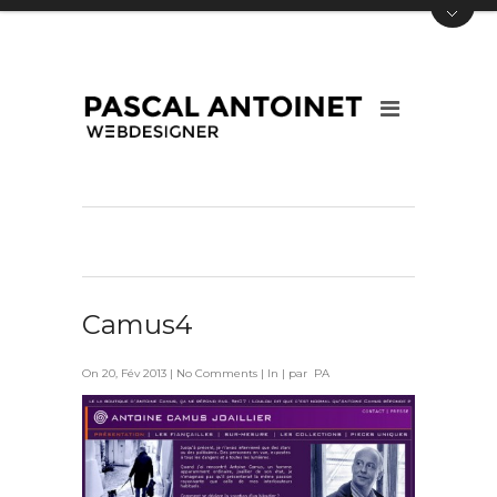
Camus4
On 20, Fév 2013 |
No Comments
| In | par PA