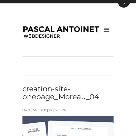
creation-site-
onepage_Moreau_04
On 03, Mai 2018 | In | par PA