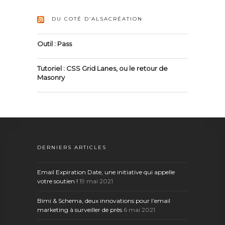
DU COTÉ D’ALSACRÉATION
Outil : Pass
Tutoriel : CSS Grid Lanes, ou le retour de
Masonry
DERNIERS ARTICLES
Email Expiration Date, une initiative qui appelle
votre soutien !
19 mai 2021
Bimi & Schema, deux innovations pour l’email
marketing à surveiller de près
6 mai 2021