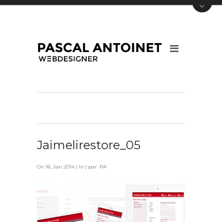
Jaimelirestore_05
On 16, Jan 2014 | In | par PA