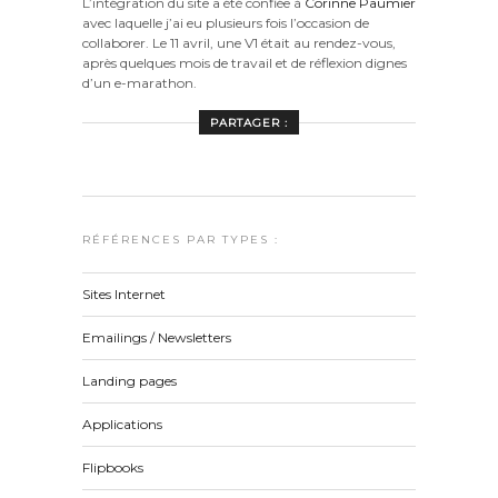
L’intégration du site a été confiée à
Corinne Paumier
avec laquelle j’ai eu plusieurs fois l’occasion de
collaborer. Le 11 avril, une V1 était au rendez-vous,
après quelques mois de travail et de réflexion dignes
d’un e-marathon.
PARTAGER :
RÉFÉRENCES PAR TYPES :
Sites Internet
Emailings / Newsletters
Landing pages
Applications
Flipbooks