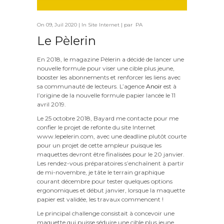
On 09, Juil 2020 | In
Site Internet
| par PA
Le Pèlerin
En 2018, le magazine Pèlerin a décidé de lancer une
nouvelle formule pour viser une cible plus jeune,
booster les abonnements et renforcer les liens avec
sa communauté de lecteurs. L’agence
Anoir
est à
l’origine de la nouvelle formule papier lancée le 11
avril 2019.
Le 25 octobre 2018, Bayard me contacte pour me
confier le projet de refonte du site Internet
www.lepelerin.com
, avec une deadline plutôt courte
pour un projet de cette ampleur puisque les
maquettes devront être finalisées pour le 20 janvier.
Les rendez-vous préparatoires s’enchaînent à partir
de mi-novembre, je tâte le terrain graphique
courant décembre pour tester quelques options
ergonomiques et début janvier, lorsque la maquette
papier est validée, les travaux commencent !
Le principal challenge consistait à concevoir une
maquette qui puisse séduire une cible plus jeune