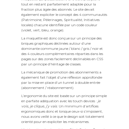
tout en restant parfaitement adaptée pour la
fraction plus âgée des abonnés. Le site devait
également expliciter le concept des 4 communautés
(Patrimoine, Pèlerinages, Spiritualité, Initiatives
locales) chacune identifiée par un code couleur
(violet, vert, bleu, orange).
La maquette est donc conçue sur un principe des
briques graphiques déclinées autour d’une
dominante commune jaune / blanc / gris / noir et
des 4 couleurs complémentaires réparties dans les
pages sur des zones facilement déclinables en CSS
par un principe d’héritage de classes.
La mécanique de promotion des abonnements a
également fait l’objet d’une réflexion approfondie
par la mise en place d’un tunnel à double entrée
(abonnement / réabonnement).
L’ergonomie du site est basée sur un principe simple
en parfaite adéquation avec les touch devices :
je
vois, je clique, j’y vais
. Un minimum d’artifices
ergonomiques donc et lorsque ceux-si s’imposent,
nous avons veillé à ce que le design soit totalement
orienté pour en expliciter les mécanismes.