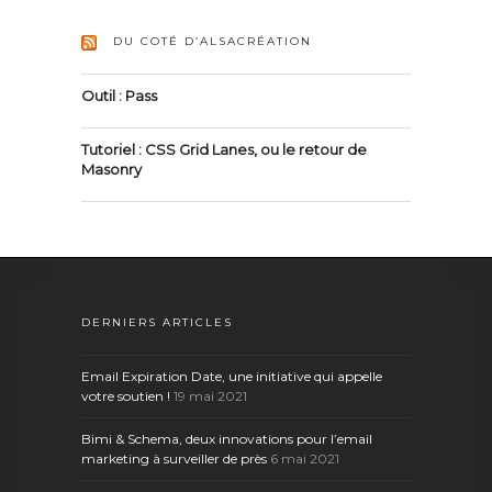
DU COTÉ D’ALSACRÉATION
Outil : Pass
Tutoriel : CSS Grid Lanes, ou le retour de
Masonry
DERNIERS ARTICLES
Email Expiration Date, une initiative qui appelle
votre soutien !
19 mai 2021
Bimi & Schema, deux innovations pour l’email
marketing à surveiller de près
6 mai 2021