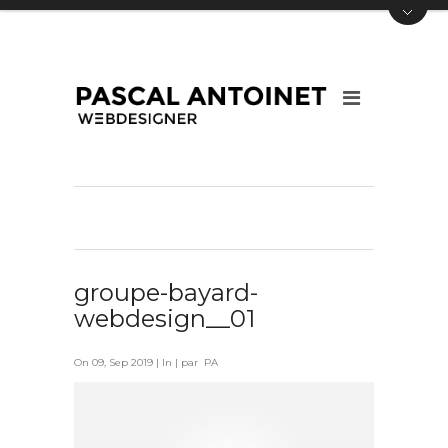
groupe-bayard-
webdesign__01
On 09, Sep 2019 | In | par PA