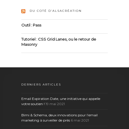
DU COTÉ D’ALSACRÉATION
Outil : Pass
Tutoriel : CSS Grid Lanes, ou le retour de
Masonry
DERNIERS ARTICLES
Email Expiration Date, une initiative qui appelle
votre soutien !
19 mai 2021
Bimi & Schema, deux innovations pour l’email
marketing à surveiller de près
6 mai 2021