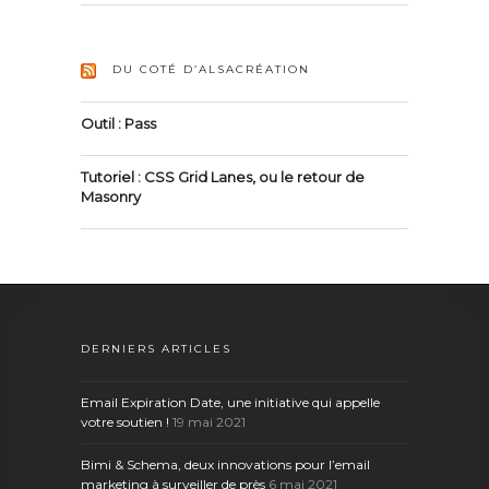
DU COTÉ D’ALSACRÉATION
Outil : Pass
Tutoriel : CSS Grid Lanes, ou le retour de
Masonry
DERNIERS ARTICLES
Email Expiration Date, une initiative qui appelle
votre soutien !
19 mai 2021
Bimi & Schema, deux innovations pour l’email
marketing à surveiller de près
6 mai 2021