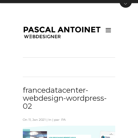
francedatacenter-
webdesign-wordpress-
02
On 11, Jan 2021 | In | par PA