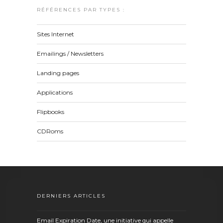
RÉFÉRENCES PAR TYPES :
Sites Internet
Emailings / Newsletters
Landing pages
Applications
Flipbooks
CDRoms
DERNIERS ARTICLES
Email Expiration Date, une initiative qui appelle