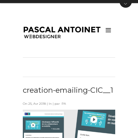
creation-emailing-CIC__1
On 25, Avr 2018 | In | par PA