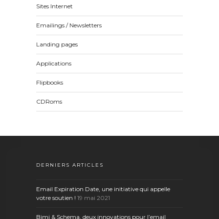
Sites Internet
Emailings / Newsletters
Landing pages
Applications
Flipbooks
CDRoms
DERNIERS ARTICLES
Email Expiration Date, une initiative qui appelle
votre soutien !
19 mai 2021
Bimi & Schema, deux innovations pour l’email