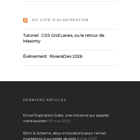
DU COTÉ D’ALSACRÉATION
Tutoriel : CSS Grid Lanes, ou le retour de
Masonry
Événement : RivieraDev 2026
DERNIERS ARTICLES
Email Expiration Date, une initiative qui appelle
votre soutien !
19 mai 2021
Bimi & Schema, deux innovations pour l’email
marketing à surveiller de près
6 mai 2021