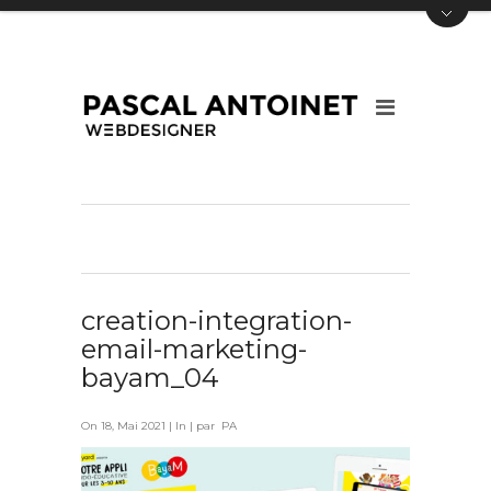
creation-integration-
email-marketing-
bayam_04
On 18, Mai 2021 | In | par PA