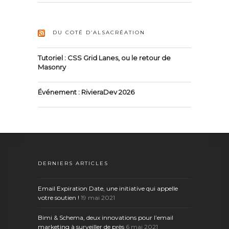
DU COTÉ D’ALSACRÉATION
Tutoriel : CSS Grid Lanes, ou le retour de
Masonry
Événement : RivieraDev 2026
DERNIERS ARTICLES
Email Expiration Date, une initiative qui appelle
votre soutien !
19 mai 2021
Bimi & Schema, deux innovations pour l’email
marketing à surveiller de près
6 mai 2021