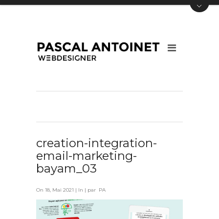
creation-integration-
email-marketing-
bayam_03
On 18, Mai 2021 | In | par PA